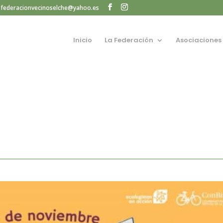
federacionvecinoselche@yahoo.es
Inicio
La Federación
Asociaciones