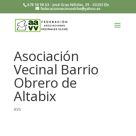
678 58 98 63 - José Grau Niñoles, 39 - 03203 Elx
federacionvecinoselche@yahoo.es
Asociación
Vecinal Barrio
Obrero de
Altabix
AVs