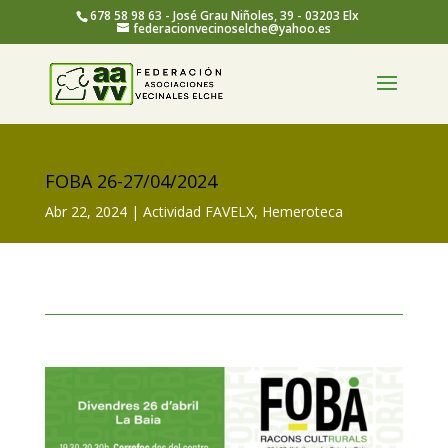
678 58 98 63 - José Grau Niñoles, 39 - 03203 Elx
federacionvecinoselche@yahoo.es
FOBA 26-27/04/2024
Abr 22, 2024
Actividad FAVELX
,
Hemeroteca