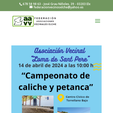
678 58 98 63 - José Grau Niñoles, 39 - 03203 Elx
federacionvecinoselche@yahoo.es