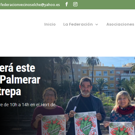
federacionvecinoselche@yahoo.es
Inicio
La Federación
Asociaciones