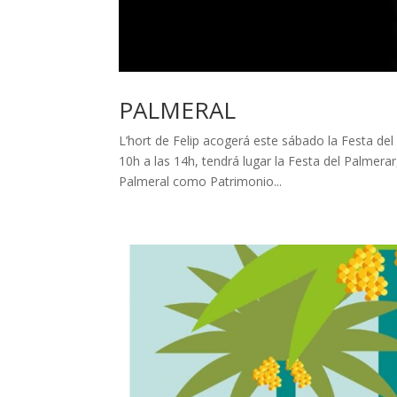
PALMERAL
L’hort de Felip acogerá este sábado la Festa del
10h a las 14h, tendrá lugar la Festa del Palmerar
Palmeral como Patrimonio...