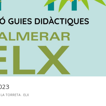
023
FP LA TORRETA . ELX