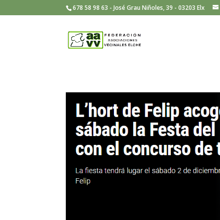
678 58 98 63 - José Grau Niñoles, 39 - 03203 Elx